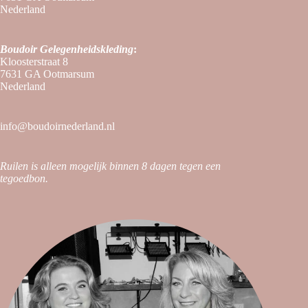
Nederland
Boudoir
Gelegenheidskleding
:
Kloosterstraat 8
7631 GA Ootmarsum
Nederland
info@boudoirnederland.nl
Ruilen is alleen mogelijk binnen 8 dagen tegen een
tegoedbon.