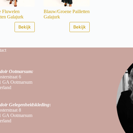
e Fluwelen
Blauw/Groene Pailletten
tten Galajurk
Galajurk
Bekijk
Bekijk
act
doir Ootmarsum:
sterstraat 6
1 GA Ootmarsum
erland
doir
Gelegenheidskleding
:
sterstraat 8
1 GA Ootmarsum
erland