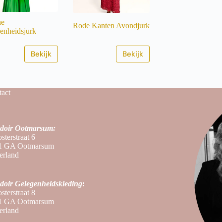
ne
Rode Kanten Avondjurk
enheidsjurk
Bekijk
Bekijk
act
doir Ootmarsum:
sterstraat 6
1 GA Ootmarsum
erland
doir
Gelegenheidskleding
:
sterstraat 8
1 GA Ootmarsum
erland