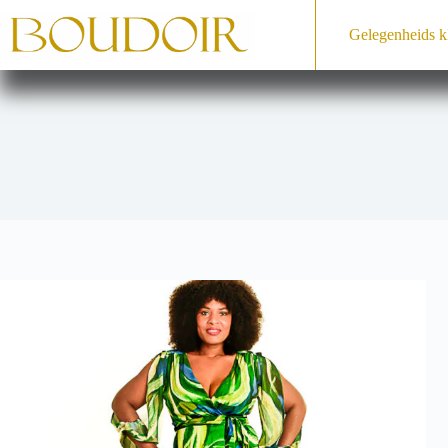
Ga
naar
Gelegenheids­ k
de
inhoud