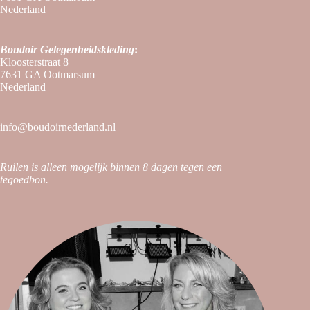
Nederland
Boudoir
Gelegenheidskleding
:
Kloosterstraat 8
7631 GA Ootmarsum
Nederland
info@boudoirnederland.nl
Ruilen is alleen mogelijk binnen 8 dagen tegen een
tegoedbon.