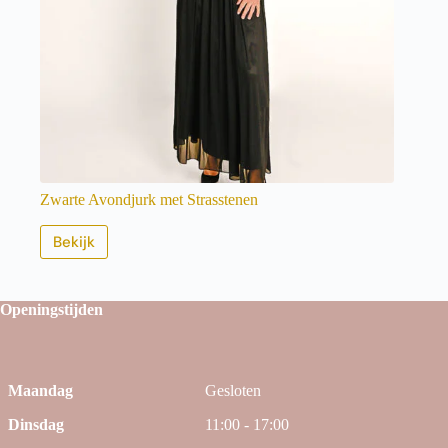
Zwarte Avondjurk met Strasstenen
Bekijk
Openingstijden
Maandag
Gesloten
Dinsdag
11:00 - 17:00