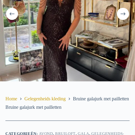
Home
Gelegenheids­ kleding
Bruine galajurk met pailletten
Bruine galajurk met pailletten
CATEGORIEËN:
AVOND
,
BRUILOFT
,
GALA
,
GELEGENHEIDS­