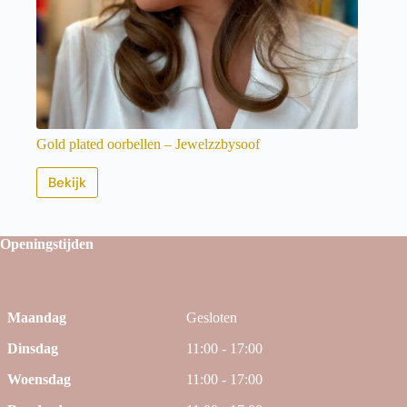
Gold plated oorbellen – Jewelzzbysoof
Bekijk
Openingstijden
Maandag
Gesloten
Dinsdag
11:00 - 17:00
Woensdag
11:00 - 17:00