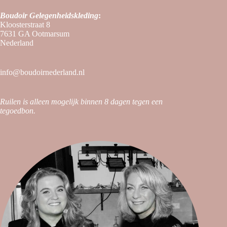
Boudoir
Gelegenheidskleding
:
Kloosterstraat 8
7631 GA Ootmarsum
Nederland
info@boudoirnederland.nl
Ruilen is alleen mogelijk binnen 8 dagen tegen een
tegoedbon.