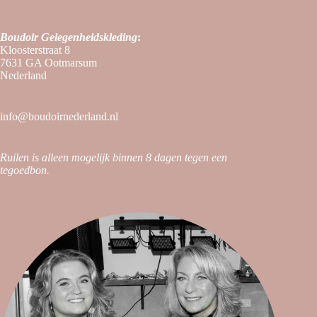
Boudoir
Gelegenheidskleding
:
Kloosterstraat 8
7631 GA Ootmarsum
Nederland
info@boudoirnederland.nl
Ruilen is alleen mogelijk binnen 8 dagen tegen een
tegoedbon.