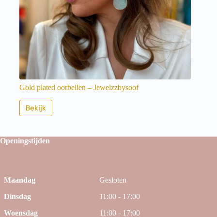
Gold plated oorbellen – Jewelzzbysoof
Bekijk
Openingstijden
Maandag
Gesloten
Dinsdag
11:00 - 17:00
Woensdag
11:00 - 17:00