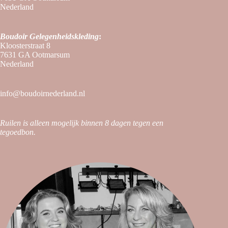
Nederland
Boudoir
Gelegenheidskleding
:
Kloosterstraat 8
7631 GA Ootmarsum
Nederland
info@boudoirnederland.nl
Ruilen is alleen mogelijk binnen 8 dagen tegen een
tegoedbon.