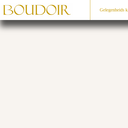
Ga
naar
Gelegenheids­ k
de
inhoud