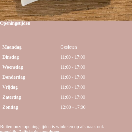
Openingstijden
Maandag
Gesloten
Dinsdag
11:00 - 17:00
Woensdag
11:00 - 17:00
Donderdag
11:00 - 17:00
Vrijdag
11:00 - 17:00
Zaterdag
11:00 - 17:00
Zondag
12:00 - 17:00
Buiten onze openingstijden is winkelen op afspraak ook
mogelijk. Zelfs in de avonduren.