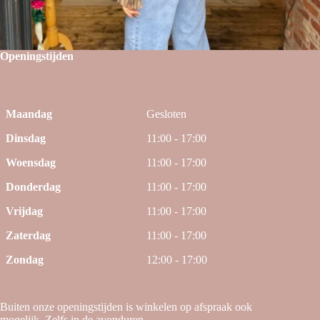
Openingstijden
Maandag
Gesloten
Dinsdag
11:00 - 17:00
Woensdag
11:00 - 17:00
Donderdag
11:00 - 17:00
Vrijdag
11:00 - 17:00
Zaterdag
11:00 - 17:00
Zondag
12:00 - 17:00
Buiten onze openingstijden is winkelen op afspraak ook
mogelijk. Zelfs in de avonduren.