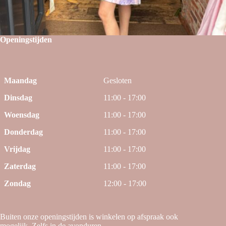
Openingstijden
Maandag
Gesloten
Dinsdag
11:00 - 17:00
Woensdag
11:00 - 17:00
Donderdag
11:00 - 17:00
Vrijdag
11:00 - 17:00
Zaterdag
11:00 - 17:00
Zondag
12:00 - 17:00
Buiten onze openingstijden is winkelen op afspraak ook
mogelijk. Zelfs in de avonduren.