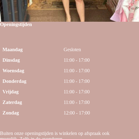
Openingstijden
Maandag
Gesloten
Dinsdag
11:00 - 17:00
Woensdag
11:00 - 17:00
Donderdag
11:00 - 17:00
Vrijdag
11:00 - 17:00
Zaterdag
11:00 - 17:00
Zondag
12:00 - 17:00
Buiten onze openingstijden is winkelen op afspraak ook
mogelijk. Zelfs in de avonduren.