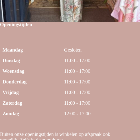
Openingstijden
Maandag
Gesloten
Dinsdag
11:00 - 17:00
Woensdag
11:00 - 17:00
Donderdag
11:00 - 17:00
Vrijdag
11:00 - 17:00
Zaterdag
11:00 - 17:00
Zondag
12:00 - 17:00
Buiten onze openingstijden is winkelen op afspraak ook
mogelijk. Zelfs in de avonduren.