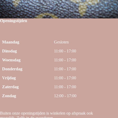
Openingstijden
Maandag
Gesloten
Dinsdag
11:00 - 17:00
Woensdag
11:00 - 17:00
Donderdag
11:00 - 17:00
Vrijdag
11:00 - 17:00
Zaterdag
11:00 - 17:00
Zondag
12:00 - 17:00
Buiten onze openingstijden is winkelen op afspraak ook
mogelijk. Zelfs in de avonduren.