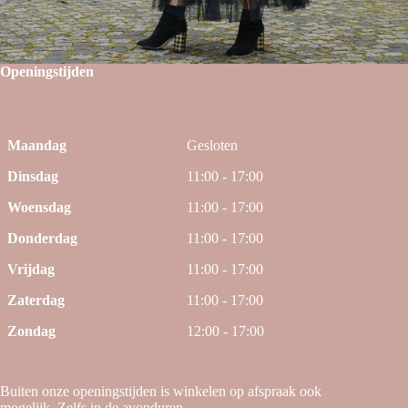
Openingstijden
Maandag
Gesloten
Dinsdag
11:00 - 17:00
Woensdag
11:00 - 17:00
Donderdag
11:00 - 17:00
Vrijdag
11:00 - 17:00
Zaterdag
11:00 - 17:00
Zondag
12:00 - 17:00
Buiten onze openingstijden is winkelen op afspraak ook
mogelijk. Zelfs in de avonduren.