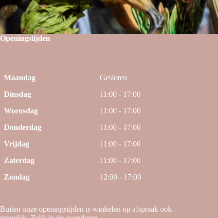
Openingstijden
Maandag
Gesloten
Dinsdag
11:00 - 17:00
Woensdag
11:00 - 17:00
Donderdag
11:00 - 17:00
Vrijdag
11:00 - 17:00
Zaterdag
11:00 - 17:00
Zondag
12:00 - 17:00
Buiten onze openingstijden is winkelen op afspraak ook
mogelijk. Zelfs in de avonduren.