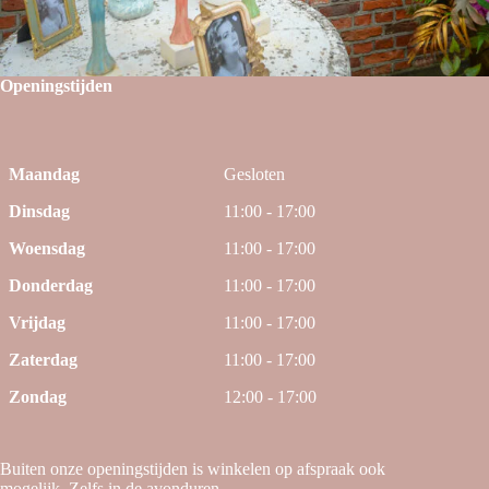
Openingstijden
Maandag
Gesloten
Dinsdag
11:00 - 17:00
Woensdag
11:00 - 17:00
Donderdag
11:00 - 17:00
Vrijdag
11:00 - 17:00
Zaterdag
11:00 - 17:00
Zondag
12:00 - 17:00
Buiten onze openingstijden is winkelen op afspraak ook
mogelijk. Zelfs in de avonduren.