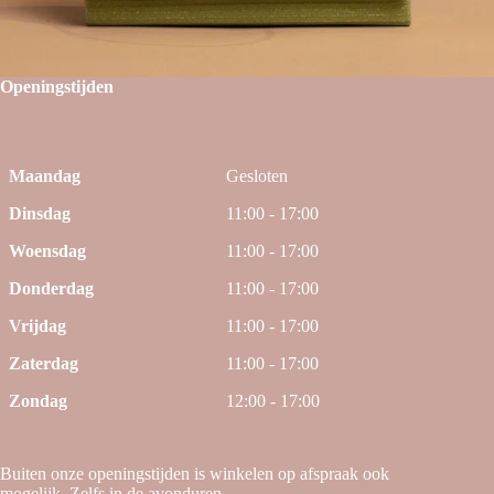
Openingstijden
Maandag
Gesloten
Dinsdag
11:00 - 17:00
Woensdag
11:00 - 17:00
Donderdag
11:00 - 17:00
Vrijdag
11:00 - 17:00
Zaterdag
11:00 - 17:00
Zondag
12:00 - 17:00
Buiten onze openingstijden is winkelen op afspraak ook
mogelijk. Zelfs in de avonduren.