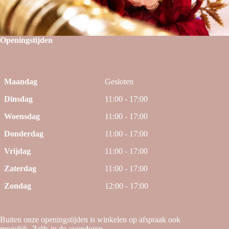
Openingstijden
Maandag
Gesloten
Dinsdag
11:00 - 17:00
Woensdag
11:00 - 17:00
Donderdag
11:00 - 17:00
Vrijdag
11:00 - 17:00
Zaterdag
11:00 - 17:00
Zondag
12:00 - 17:00
Buiten onze openingstijden is winkelen op afspraak ook
mogelijk. Zelfs in de avonduren.