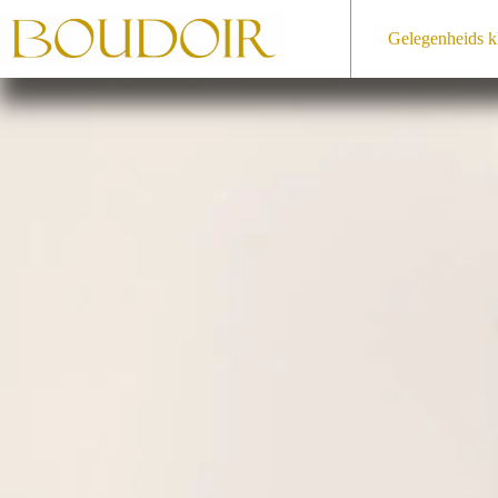
Ga
naar
Gelegenheids­ k
de
inhoud