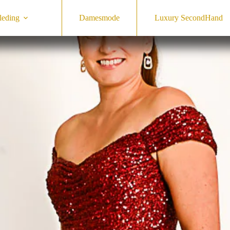
leding
Damesmode
Luxury SecondHand