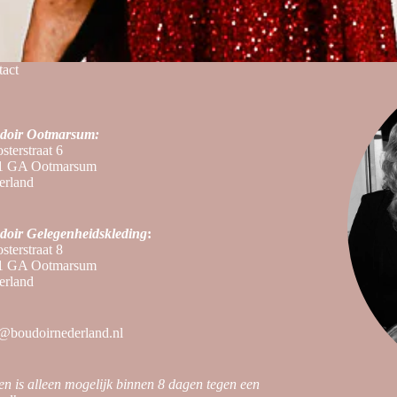
act
doir Ootmarsum:
sterstraat 6
1 GA Ootmarsum
erland
doir
Gelegenheidskleding
:
sterstraat 8
1 GA Ootmarsum
erland
@boudoirnederland.nl
en is alleen mogelijk binnen 8 dagen tegen een