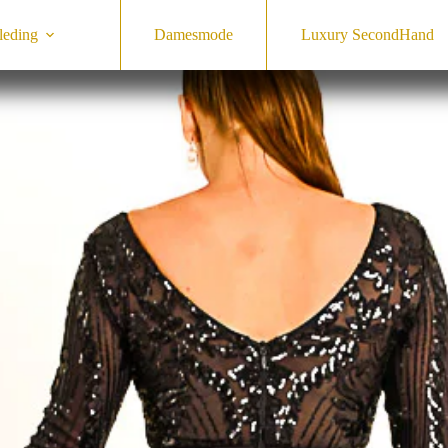
leding
Damesmode
Luxury SecondHand