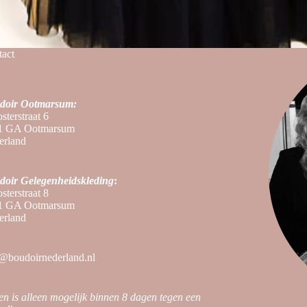
act
doir Ootmarsum:
sterstraat 6
1 GA Ootmarsum
erland
doir
Gelegenheidskleding
:
sterstraat 8
1 GA Ootmarsum
erland
@boudoirnederland.nl
en is alleen mogelijk binnen 8 dagen tegen een