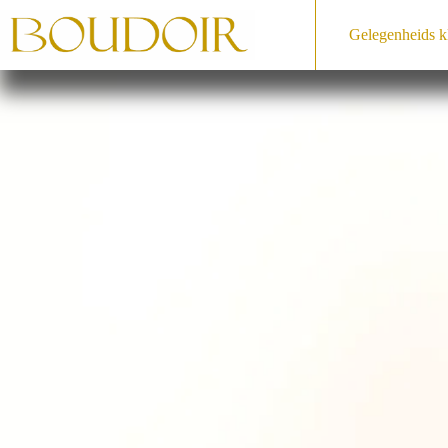
Ga
naar
Gelegenheids­ k
de
inhoud